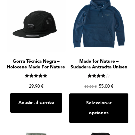
Gorra Técnica Negra –
Made for Nature –
Holocene Made For Nature
Sudadera Antracita Unisex
Valorado en
Valorado
29,90
€
55,00
€
5.00
60,00
€
en
de 5
4.00
de 5
Añadir al carrito
Seleccionar
opciones