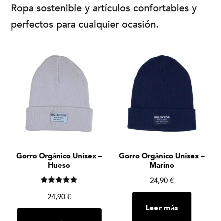
Ropa sostenible y artículos confortables y
perfectos para cualquier ocasión.
Gorro Orgánico Unisex –
Gorro Orgánico Unisex –
Hueso
Marino
24,90
€
Valorado en
24,90
€
5.00
de 5
Leer más