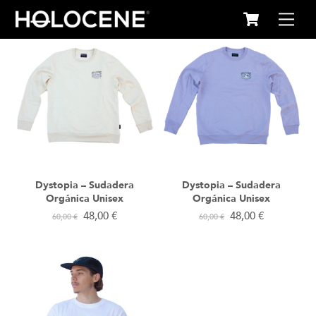
Cart
Skip
Me
to
content
Dystopia – Sudadera
Dystopia – Sudadera
Orgánica Unisex
Orgánica Unisex
48,00
€
48,00
€
60,00
€
60,00
€