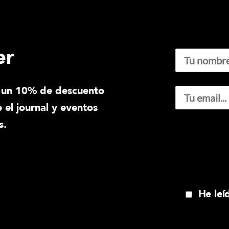
er
ir un 10% de descuento
 el journal y eventos
s.
He leí