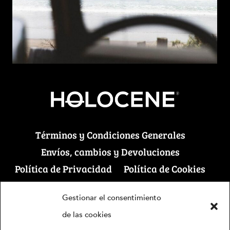
Back
To
Términos y Condiciones Generales
Top
Envíos, cambios y Devoluciones
Política de Privacidad
Política de Cookies
©
Holocene - Ropa Sostenible
2026
Gestionar el consentimiento
Diseño por
neonet.es
de las cookies