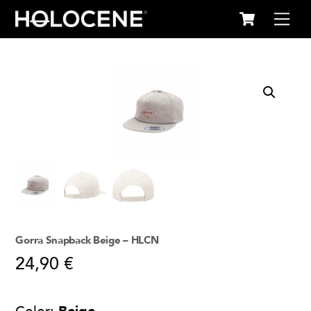
Cart
Skip
Me
to
content
Gorra Snapback Beige – HLCN
24,90
€